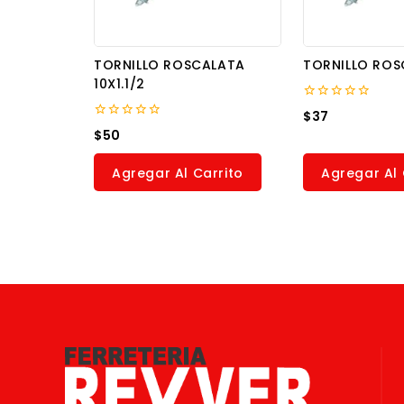
TORNILLO ROSCALATA
TORNILLO ROS
10X1.1/2
0
$
37
out
0
$
50
of
out
5
of
5
Agregar Al Carrito
Agregar Al 