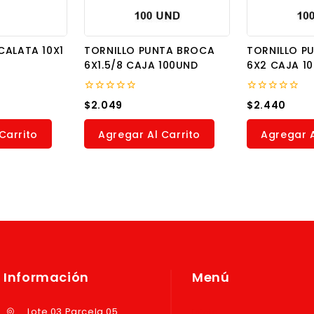
CALATA 10X1
TORNILLO PUNTA BROCA
TORNILLO P
6X1.5/8 CAJA 100UND
6X2 CAJA 1
0
0
$
2.049
$
2.440
out
out
of
of
5
5
Carrito
Agregar Al Carrito
Agregar A
Información
Menú
Lote 03 Parcela 05
Inicio