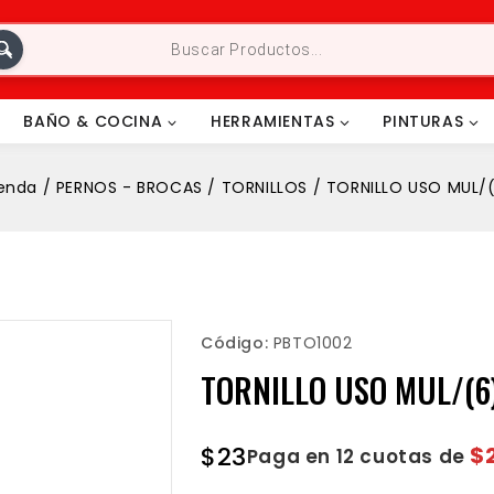
BAÑO & COCINA
HERRAMIENTAS
PINTURAS
enda
/
PERNOS - BROCAS
/
TORNILLOS
/
TORNILLO USO MUL/(
Código:
PBTO1002
TORNILLO USO MUL/(6
$
23
$
Paga en 12 cuotas de