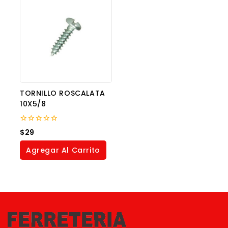
TORNILLO ROSCALATA
10X5/8
0
$
29
out
of
Agregar Al Carrito
5