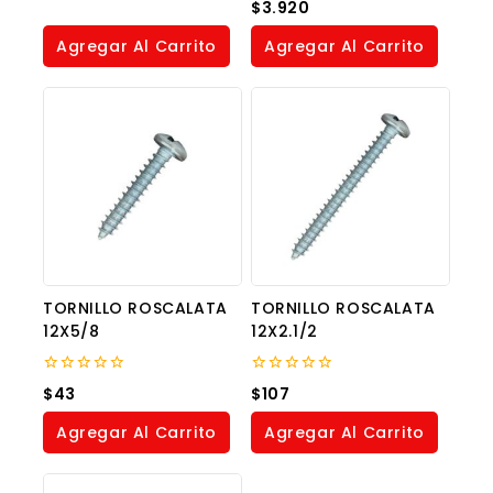
0
$
3.920
of
out
5
of
Agregar Al Carrito
Agregar Al Carrito
5
TORNILLO ROSCALATA
TORNILLO ROSCALATA
12X5/8
12X2.1/2
0
0
$
43
$
107
out
out
of
of
Agregar Al Carrito
Agregar Al Carrito
5
5