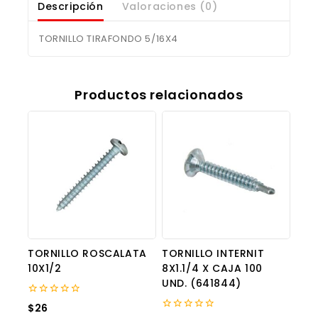
Descripción
Valoraciones (0)
TORNILLO TIRAFONDO 5/16X4
Productos relacionados
TORNILLO ROSCALATA
TORNILLO INTERNIT
10X1/2
8X1.1/4 X CAJA 100
UND. (641844)
0
$
26
out