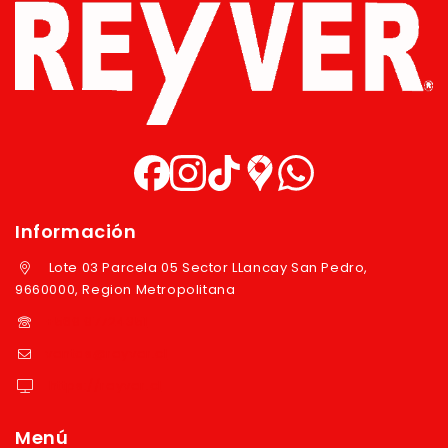
Información
Lote 03 Parcela 05 Sector LLancay San Pedro,
9660000, Region Metropolitana
+569 97724351
ventas@reyver.cl
https://reyver.cl
Menú