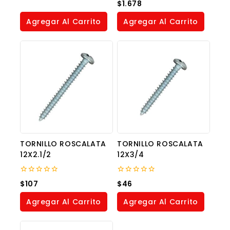
0
$
1.678
of
out
5
of
Agregar Al Carrito
Agregar Al Carrito
5
TORNILLO ROSCALATA
TORNILLO ROSCALATA
12X2.1/2
12X3/4
0
0
$
107
$
46
out
out
of
of
Agregar Al Carrito
Agregar Al Carrito
5
5