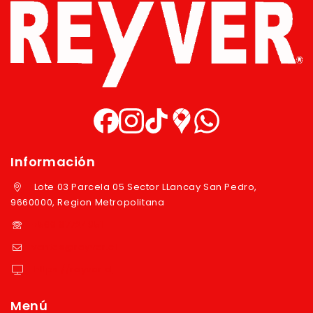
Información
Lote 03 Parcela 05 Sector LLancay San Pedro,
9660000, Region Metropolitana
+569 97724351
ventas@reyver.cl
https://reyver.cl
Menú