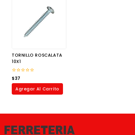
TORNILLO ROSCALATA
10X1
0
$
37
out
of
Agregar Al Carrito
5