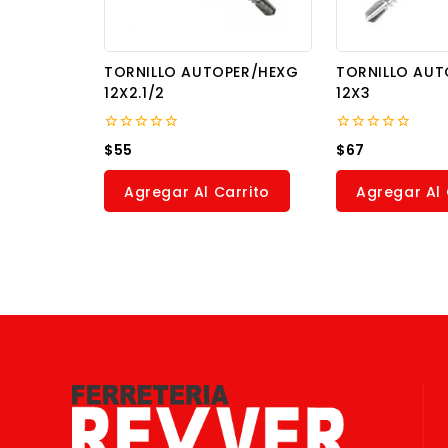
TORNILLO AUTOPER/HEXG
TORNILLO AUT
12X2.1/2
12X3
0
0
$
55
$
67
out
out
of
of
5
5
Agregar Al Carrito
Agregar Al 