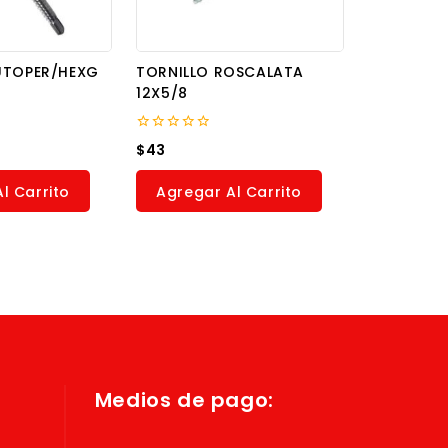
UTOPER/HEXG
TORNILLO ROSCALATA
12X5/8
0
$
43
out
of
5
l Carrito
Agregar Al Carrito
Medios de pago: