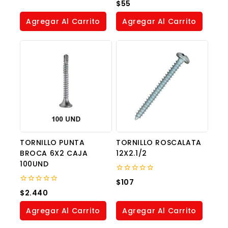
0
$
55
of
out
5
of
Agregar Al Carrito
Agregar Al Carrito
5
TORNILLO PUNTA
TORNILLO ROSCALATA
BROCA 6X2 CAJA
12X2.1/2
100UND
0
$
107
out
0
$
2.440
of
out
5
of
Agregar Al Carrito
Agregar Al Carrito
5