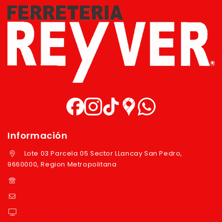
Información
Lote 03 Parcela 05 Sector LLancay San Pedro,
9660000, Region Metropolitana
+569 97724351
ventas@reyver.cl
https://reyver.cl