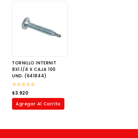
TORNILLO INTERNIT
8X1.1/4 X CAJA 100
UND. (641844)
0
$
3.920
out
of
Agregar Al Carrito
5