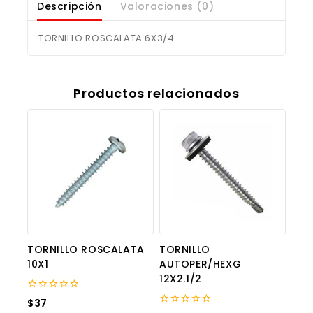
Descripción
Valoraciones (0)
TORNILLO ROSCALATA 6X3/4
Productos relacionados
TORNILLO ROSCALATA
TORNILLO
10X1
AUTOPER/HEXG
12X2.1/2
0
$
37
out