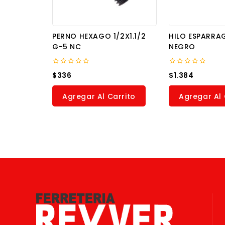
PERNO HEXAGO 1/2X1.1/2
HILO ESPARRA
G-5 NC
NEGRO
0
0
$
336
$
1.384
out
out
of
of
5
5
Agregar Al Carrito
Agregar Al 