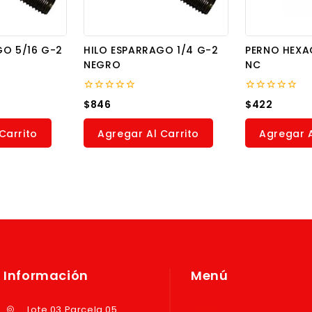
GO 5/16 G-2
HILO ESPARRAGO 1/4 G-2
PERNO HEXA
NEGRO
NC
0
0
$
846
$
422
out
out
of
of
5
5
Carrito
Agregar Al Carrito
Agregar A
Información
Menú
Lote 03 Parcela 05
Inicio