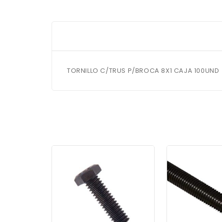
TORNILLO C/TRUS P/BROCA 8X1 CAJA 100UND