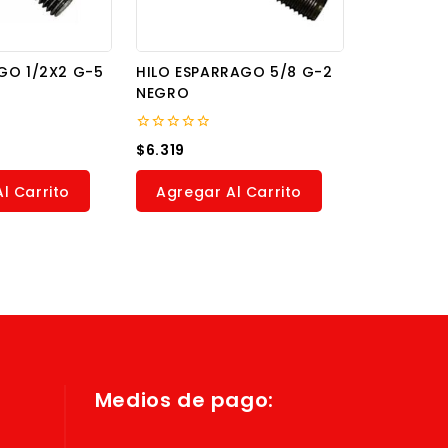
GO 1/2X2 G-5
HILO ESPARRAGO 5/8 G-2
NEGRO
0
$
6.319
out
of
5
l Carrito
Agregar Al Carrito
Medios de pago: