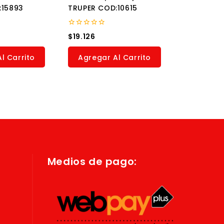
:15893
TRUPER COD:10615
0
$
19.126
out
of
5
l Carrito
Agregar Al Carrito
Medios de pago: