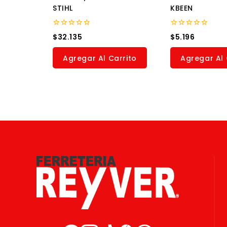
STIHL
KBEEN
0
0
$
32.135
$
5.196
out
out
of
of
5
5
Agregar Al Carrito
Agregar Al 