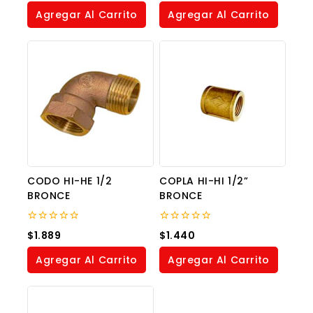
of
of
Agregar Al Carrito
Agregar Al Carrito
5
5
CODO HI-HE 1/2
COPLA HI-HI 1/2”
BRONCE
BRONCE
0
0
$
1.889
$
1.440
out
out
of
of
Agregar Al Carrito
Agregar Al Carrito
5
5