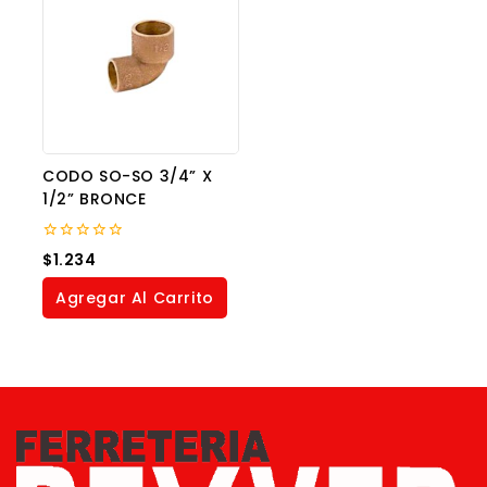
CODO SO-SO 3/4” X
1/2” BRONCE
0
$
1.234
out
of
Agregar Al Carrito
5