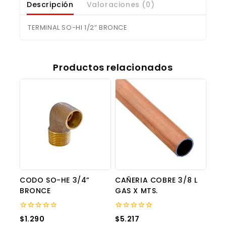
Descripción
Valoraciones (0)
TERMINAL SO-HI 1/2” BRONCE
Productos relacionados
CODO SO-HE 3/4”
CAÑERIA COBRE 3/8 L
BRONCE
GAS X MTS.
0
0
$
1.290
$
5.217
out
out