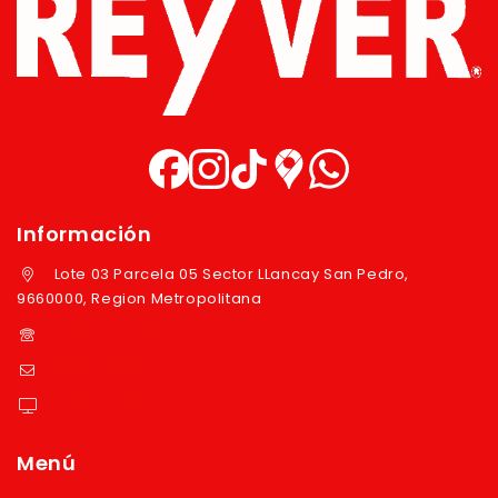
Información
Lote 03 Parcela 05 Sector LLancay San Pedro,
9660000, Region Metropolitana
+569 97724351
ventas@reyver.cl
https://reyver.cl
Menú