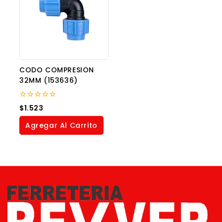
CODO COMPRESION
32MM (153636)
0
$
1.523
out
of
Agregar Al Carrito
5