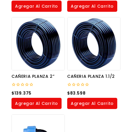
of
of
Agregar Al Carrito
Agregar Al Carrito
5
5
CAÑERIA PLANZA 2”
CAÑERIA PLANZA 1.1/2
0
0
$
139.375
$
83.598
out
out
of
of
Agregar Al Carrito
Agregar Al Carrito
5
5