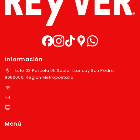
Información
Lote 03 Parcela 05 Sector LLancay San Pedro,
9660000, Region Metropolitana
+569 97724351
ventas@reyver.cl
https://reyver.cl
Menú
Inicio