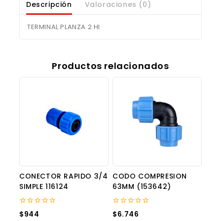
Descripción
Valoraciones (0)
TERMINAL PLANZA 2 HI
Productos relacionados
CONECTOR RAPIDO 3/4
CODO COMPRESION
SIMPLE 116124
63MM (153642)
0
0
$
944
$
6.746
out
out