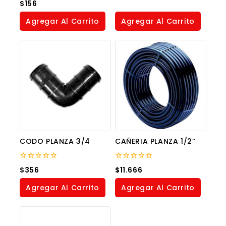
0
$
156
of
out
5
of
Agregar Al Carrito
Agregar Al Carrito
5
CODO PLANZA 3/4
CAÑERIA PLANZA 1/2”
0
0
$
356
$
11.666
out
out
of
of
Agregar Al Carrito
Agregar Al Carrito
5
5