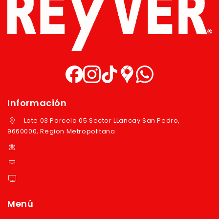
Información
Lote 03 Parcela 05 Sector LLancay San Pedro,
9660000, Region Metropolitana
+569 97724351
ventas@reyver.cl
https://reyver.cl
Menú