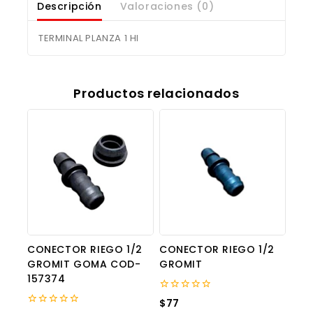
Descripción
Valoraciones (0)
TERMINAL PLANZA 1 HI
Productos relacionados
CONECTOR RIEGO 1/2
CONECTOR RIEGO 1/2
GROMIT GOMA COD-
GROMIT
157374
0
$
77
out