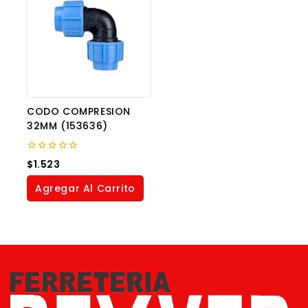
CODO COMPRESION
32MM (153636)
0
$
1.523
out
of
Agregar Al Carrito
5