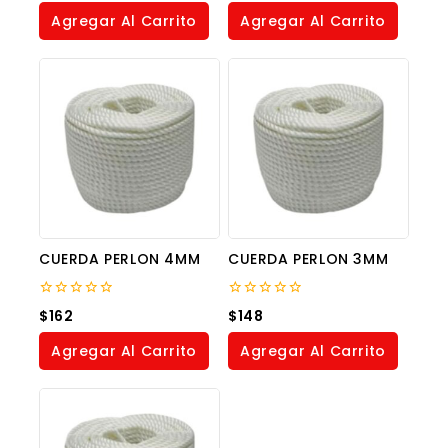
5
of
Agregar Al Carrito
Agregar Al Carrito
5
CUERDA PERLON 4MM
CUERDA PERLON 3MM
0
0
$
162
$
148
out
out
of
of
Agregar Al Carrito
Agregar Al Carrito
5
5