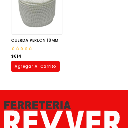
CUERDA PERLON 10MM
0
$
614
out
of
Agregar Al Carrito
5