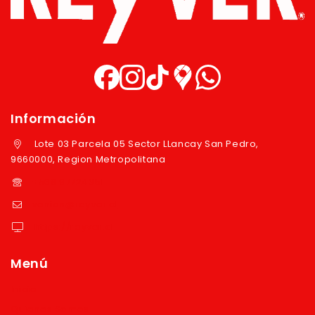
Información
Lote 03 Parcela 05 Sector LLancay San Pedro,
9660000, Region Metropolitana
+569 97724351
ventas@reyver.cl
https://reyver.cl
Menú
Inicio
Quienes Somos