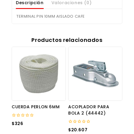
Descripción
Valoraciones (0)
TERMINAL PIN 10MM AISLADO CAFE
Productos relacionados
CUERDA PERLON 6MM
ACOPLADOR PARA
BOLA 2 (44442)
0
$
326
out
0
$
20.607
of
out