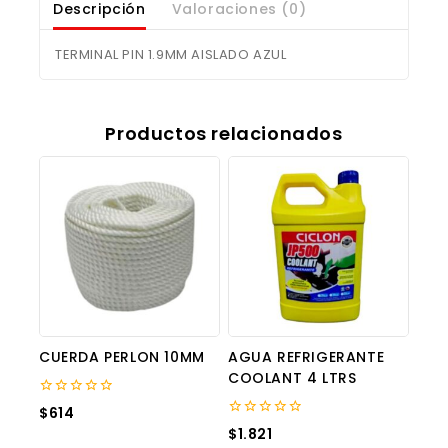
Descripción
Valoraciones (0)
TERMINAL PIN 1.9MM AISLADO AZUL
Productos relacionados
CUERDA PERLON 10MM
AGUA REFRIGERANTE
COOLANT 4 LTRS
0
$
614
out
0
$
1.821
of
out