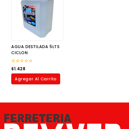
AGUA DESTILADA 5LTS
CICLON
0
$
1.428
out
of
Agregar Al Carrito
5