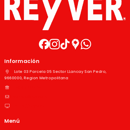
Información
Lote 03 Parcela 05 Sector LLancay San Pedro,
9660000, Region Metropolitana
+569 97724351
ventas@reyver.cl
https://reyver.cl
Menú