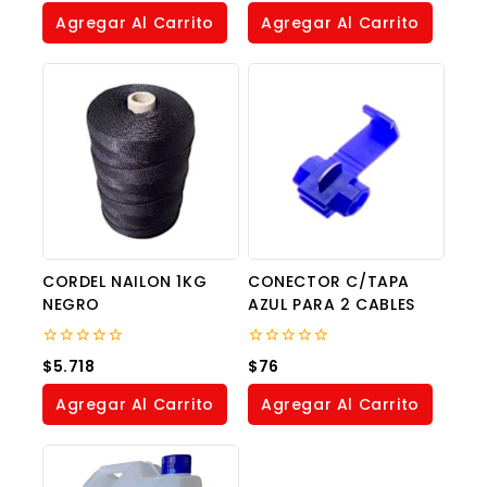
5
of
Agregar Al Carrito
Agregar Al Carrito
5
CORDEL NAILON 1KG
CONECTOR C/TAPA
NEGRO
AZUL PARA 2 CABLES
0
0
$
5.718
$
76
out
out
of
of
Agregar Al Carrito
Agregar Al Carrito
5
5