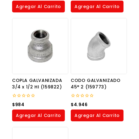
of
of
Agregar Al Carrito
Agregar Al Carrito
5
5
COPLA GALVANIZADA
CODO GALVANIZADO
3/4 x 1/2 HI (159822)
45° 2 (159773)
0
0
$
984
$
4.946
out
out
of
of
Agregar Al Carrito
Agregar Al Carrito
5
5