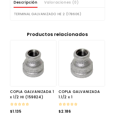
Descripción
Valoraciones (0)
TERMINAL GALVANIZADO HE 2 (178606)
Productos relacionados
COPLA GALVANIZADA 1
COPLA GALVANIZADA
x 1/2 HI (159824)
1.1/2 x 1
0
0
$
1.135
$
2.186
out
out