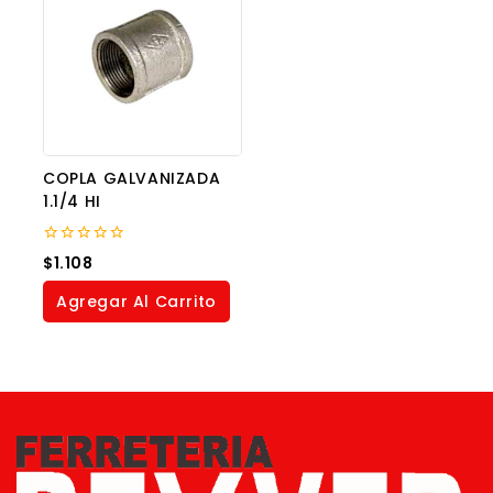
COPLA GALVANIZADA
1.1/4 HI
0
$
1.108
out
of
Agregar Al Carrito
5