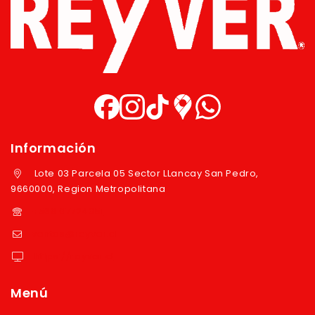
Información
Lote 03 Parcela 05 Sector LLancay San Pedro,
9660000, Region Metropolitana
+569 97724351
ventas@reyver.cl
https://reyver.cl
Menú