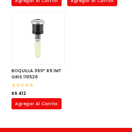
Agregar Al Carrito
Agregar Al Carrito
5
5
BOQUILLA 360º R9.1MT
GRIS 110526
0
$
9.412
out
of
Agregar Al Carrito
5