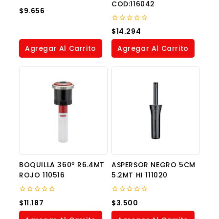
COD:116042
0
$
9.656
out
of
5
0
$
14.294
out
of
Agregar Al Carrito
Agregar Al Carrito
5
BOQUILLA 360º R6.4MT
ASPERSOR NEGRO 5CM
ROJO 110516
5.2MT HI 111020
0
0
$
11.187
$
3.500
out
out
of
of