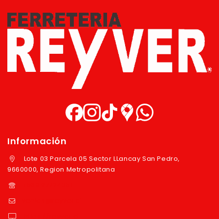
Información
Lote 03 Parcela 05 Sector LLancay San Pedro,
9660000, Region Metropolitana
+569 97724351
ventas@reyver.cl
https://reyver.cl