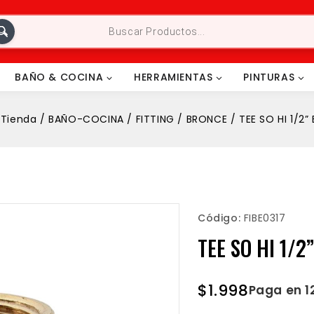
BAÑO & COCINA
HERRAMIENTAS
PINTURAS
Tienda
/
BAÑO-COCINA
/
FITTING
/
BRONCE
/
TEE SO HI 1/2
Código:
FIBE0317
TEE SO HI 1/2
$
1.998
Paga en 1