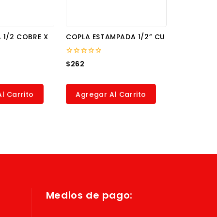
 1/2 COBRE X
COPLA ESTAMPADA 1/2” CU
0
$
262
out
of
5
l Carrito
Agregar Al Carrito
Medios de pago: