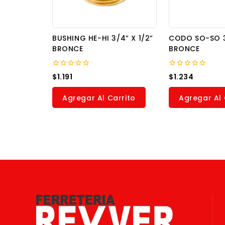
BUSHING HE-HI 3/4” X 1/2”
CODO SO-SO 3
BRONCE
BRONCE
0
0
$
1.191
$
1.234
out
out
of
of
5
5
Agregar Al Carrito
Agregar Al 