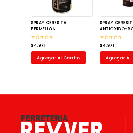
SPRAY CERESITA
SPRAY CERESIT
BERMELLON
ANTIOXIDO-R
0
0
$
4.971
$
4.971
out
out
of
of
5
5
Agregar Al Carrito
Agregar Al 