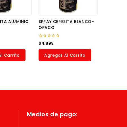
ITA ALUMINIO
SPRAY CERESITA BLANCO-
OPACO
0
$
4.899
out
of
5
l Carrito
Agregar Al Carrito
Medios de pago: