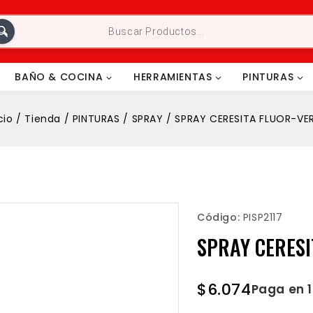
BAÑO & COCINA
HERRAMIENTAS
PINTURAS
cio
/
Tienda
/
PINTURAS
/
SPRAY
/
SPRAY CERESITA FLUOR-VE
Código:
PISP2117
SPRAY CERESI
$
6.074
Paga en 