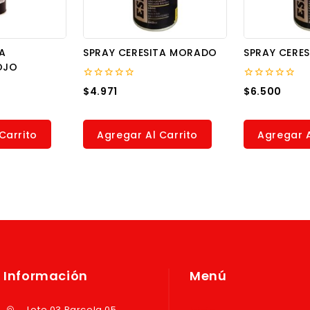
A
SPRAY CERESITA MORADO
SPRAY CERES
OJO
0
0
$
4.971
$
6.500
out
out
of
of
5
5
Carrito
Agregar Al Carrito
Agregar A
Información
Menú
Lote 03 Parcela 05