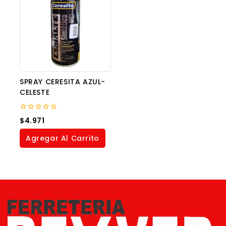
SPRAY CERESITA AZUL-
CELESTE
0
$
4.971
out
of
Agregar Al Carrito
5