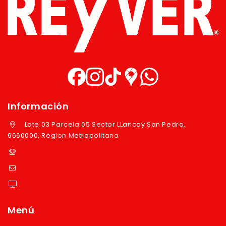
Información
Lote 03 Parcela 05 Sector LLancay San Pedro,
9660000, Region Metropolitana
+569 97724351
ventas@reyver.cl
https://reyver.cl
Menú