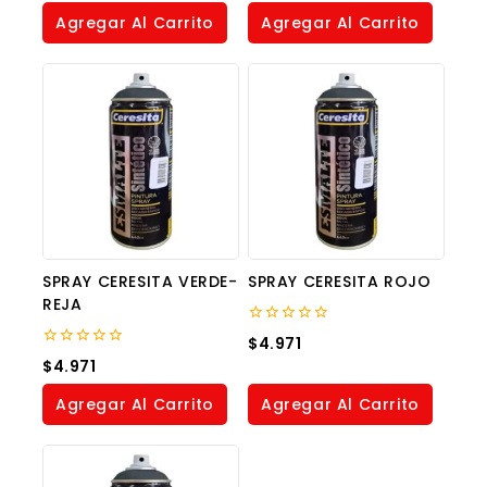
of
of
Agregar Al Carrito
Agregar Al Carrito
5
5
SPRAY CERESITA VERDE-
SPRAY CERESITA ROJO
REJA
0
$
4.971
out
0
$
4.971
of
out
5
of
Agregar Al Carrito
Agregar Al Carrito
5