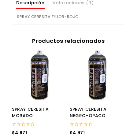
Descripción
Valoraciones (0)
SPRAY CERESITA FLUOR-ROJO
Productos relacionados
SPRAY CERESITA
SPRAY CERESITA
MORADO
NEGRO-OPACO
0
0
$
4.971
$
4.971
out
out