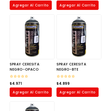
of
of
Agregar Al Carrito
Agregar Al Carrito
5
5
SPRAY CERESITA
SPRAY CERESITA
NEGRO-OPACO
NEGRO-BTE
0
0
$
4.971
$
4.899
out
out
of
of
Agregar Al Carrito
Agregar Al Carrito
5
5