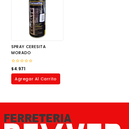
SPRAY CERESITA
MORADO
0
$
4.971
out
of
Agregar Al Carrito
5