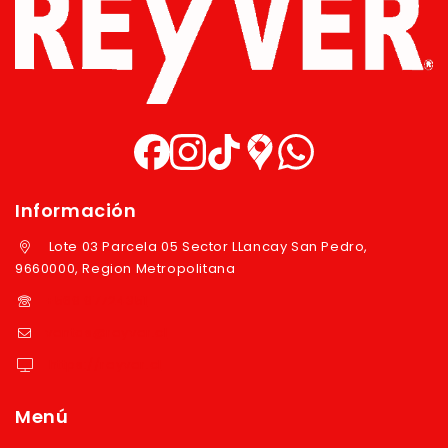
Información
Lote 03 Parcela 05 Sector LLancay San Pedro,
9660000, Region Metropolitana
+569 97724351
ventas@reyver.cl
https://reyver.cl
Menú