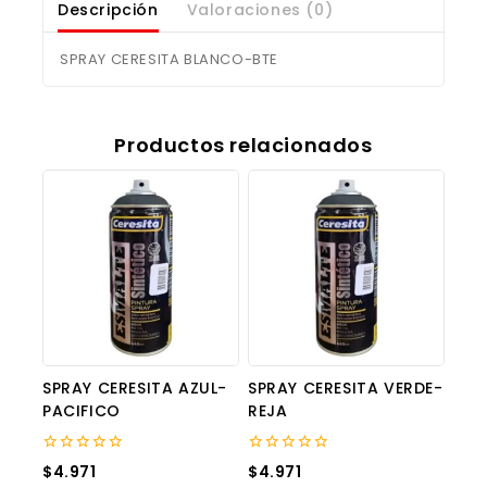
Descripción
Valoraciones (0)
SPRAY CERESITA BLANCO-BTE
Productos relacionados
SPRAY CERESITA AZUL-
SPRAY CERESITA VERDE-
PACIFICO
REJA
0
0
$
4.971
$
4.971
out
out