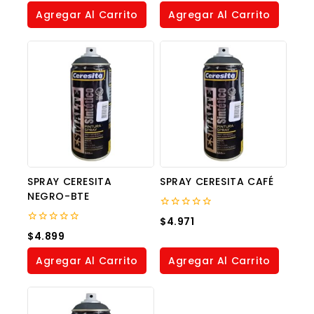
of
of
Agregar Al Carrito
Agregar Al Carrito
5
5
SPRAY CERESITA
SPRAY CERESITA CAFÉ
NEGRO-BTE
0
$
4.971
out
0
$
4.899
of
out
5
of
Agregar Al Carrito
Agregar Al Carrito
5