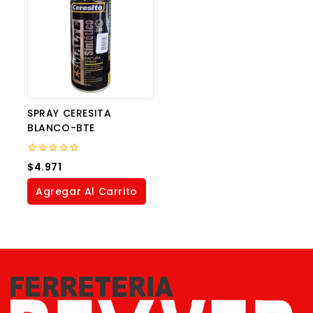
SPRAY CERESITA
BLANCO-BTE
0
$
4.971
out
of
Agregar Al Carrito
5