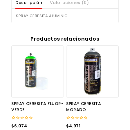
Descripción
Valoraciones (0)
SPRAY CERESITA ALUMINIO
Productos relacionados
SPRAY CERESITA FLUOR-
SPRAY CERESITA
VERDE
MORADO
0
0
$
6.074
$
4.971
out
out