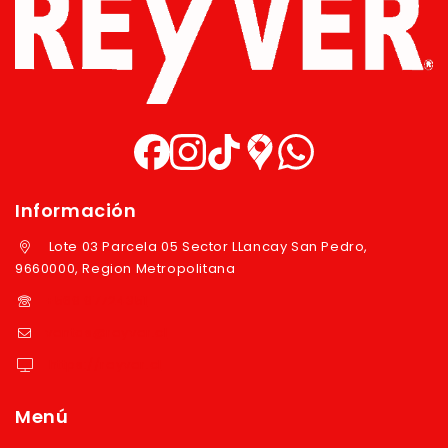
Información
Lote 03 Parcela 05 Sector LLancay San Pedro,
9660000, Region Metropolitana
+569 97724351
ventas@reyver.cl
https://reyver.cl
Menú