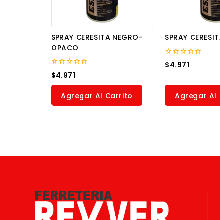
SPRAY CERESITA NEGRO-
SPRAY CERESI
OPACO
0
$
4.971
out
0
$
4.971
of
out
5
of
5
Agregar Al Carrito
Agregar Al 