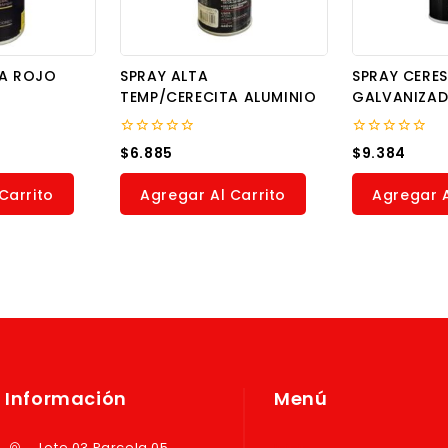
TA ROJO
SPRAY ALTA
SPRAY CERES
TEMP/CERECITA ALUMINIO
GALVANIZAD
0
0
$
6.885
$
9.384
out
out
of
of
5
5
Carrito
Agregar Al Carrito
Agregar A
Información
Menú
Lote 03 Parcela 05