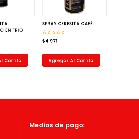
ITA
SPRAY CERESITA CAFÉ
O EN FRIO
0
$
4.971
out
of
5
l Carrito
Agregar Al Carrito
Medios de pago: