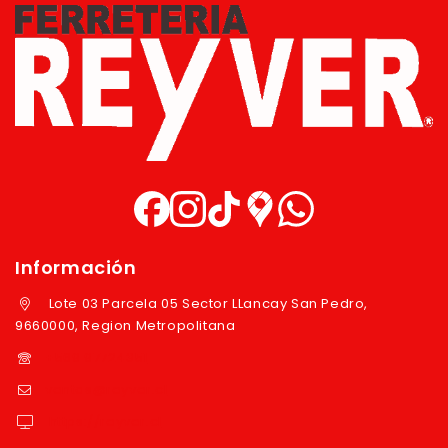
Información
Lote 03 Parcela 05 Sector LLancay San Pedro,
9660000, Region Metropolitana
+569 97724351
ventas@reyver.cl
https://reyver.cl