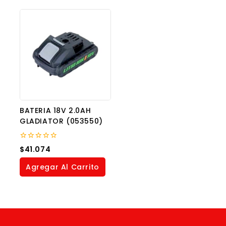
BATERIA 18V 2.0AH
GLADIATOR (053550)
0
$
41.074
out
of
Agregar Al Carrito
5