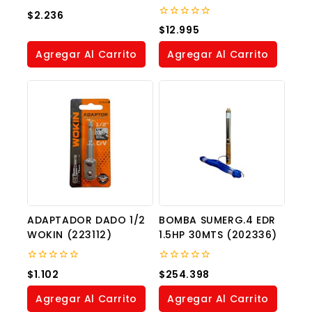
0
$
2.236
out
0
$
12.995
of
out
5
of
Agregar Al Carrito
Agregar Al Carrito
5
ADAPTADOR DADO 1/2
BOMBA SUMERG.4 EDR
WOKIN (223112)
1.5HP 30MTS (202336)
0
0
$
1.102
$
254.398
out
out
of
of
Agregar Al Carrito
Agregar Al Carrito
5
5