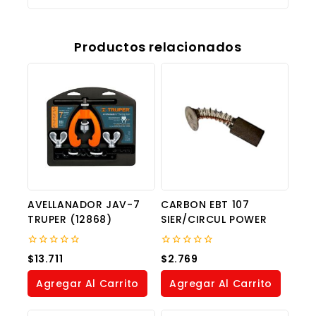
Productos relacionados
AVELLANADOR JAV-7
CARBON EBT 107
TRUPER (12868)
SIER/CIRCUL POWER
0
0
$
13.711
$
2.769
out
out
of
of
Agregar Al Carrito
Agregar Al Carrito
5
5