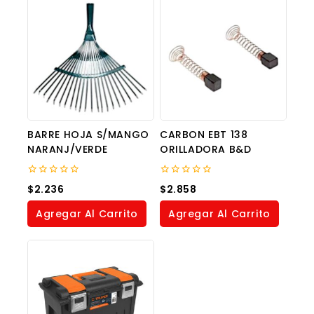
BARRE HOJA S/MANGO
CARBON EBT 138
NARANJ/VERDE
ORILLADORA B&D
0
0
$
2.236
$
2.858
out
out
of
of
Agregar Al Carrito
Agregar Al Carrito
5
5