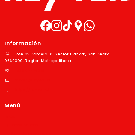
Información
Lote 03 Parcela 05 Sector LLancay San Pedro,
9660000, Region Metropolitana
+569 97724351
ventas@reyver.cl
https://reyver.cl
Menú
Inicio
Quienes Somos
Política de privacidad