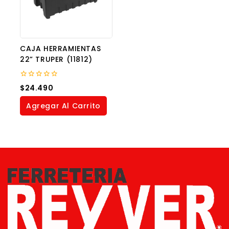
CAJA HERRAMIENTAS
22” TRUPER (11812)
0
$
24.490
out
of
Agregar Al Carrito
5