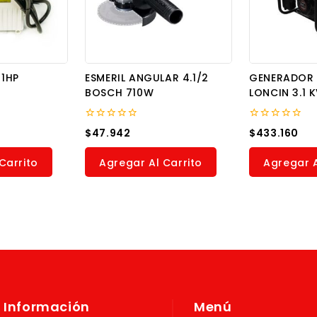
1HP
ESMERIL ANGULAR 4.1/2
GENERADOR
BOSCH 710W
LONCIN 3.1 
0
0
$
47.942
$
433.160
out
out
of
of
5
5
Carrito
Agregar Al Carrito
Agregar A
Información
Menú