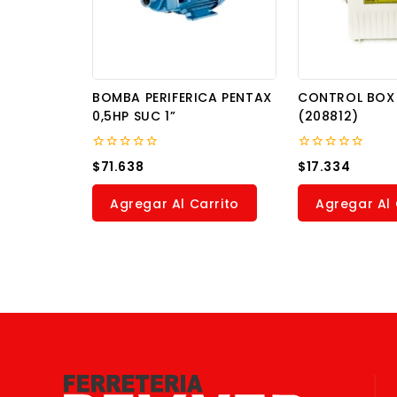
BOMBA PERIFERICA PENTAX
CONTROL BOX 
0,5HP SUC 1”
(208812)
0
0
$
71.638
$
17.334
out
out
of
of
5
5
Agregar Al Carrito
Agregar Al 