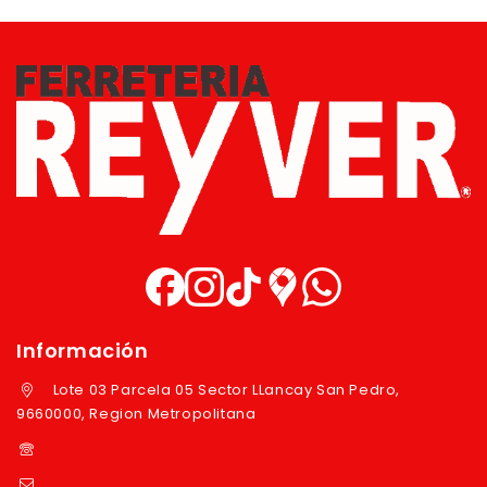
Información
Lote 03 Parcela 05 Sector LLancay San Pedro,
9660000, Region Metropolitana
+569 97724351
ventas@reyver.cl