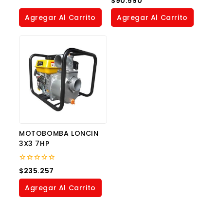
$
90.590
of
out
5
of
Agregar Al Carrito
Agregar Al Carrito
5
MOTOBOMBA LONCIN
3X3 7HP
0
$
235.257
out
of
Agregar Al Carrito
5