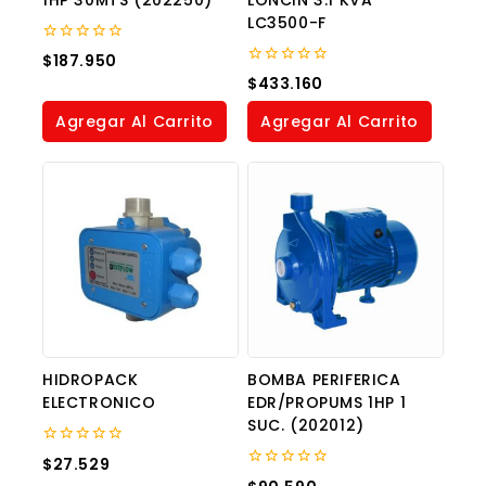
LC3500-F
0
$
187.950
out
0
$
433.160
of
out
5
of
Agregar Al Carrito
Agregar Al Carrito
5
HIDROPACK
BOMBA PERIFERICA
ELECTRONICO
EDR/PROPUMS 1HP 1
SUC. (202012)
0
$
27.529
out
0