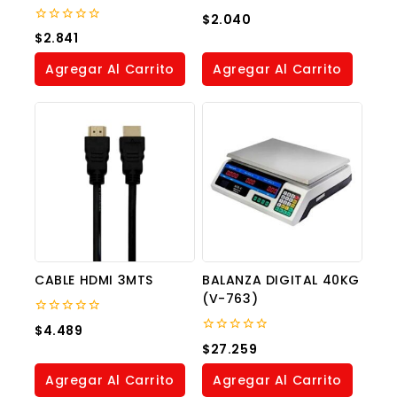
0
$
2.040
out
0
$
2.841
of
out
5
of
Agregar Al Carrito
Agregar Al Carrito
5
CABLE HDMI 3MTS
BALANZA DIGITAL 40KG
(V-763)
0
$
4.489
out
0
$
27.259
of
out
5
of
Agregar Al Carrito
Agregar Al Carrito
5