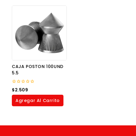
CAJA POSTON 100UND
5.5
0
$
2.509
out
of
Agregar Al Carrito
5