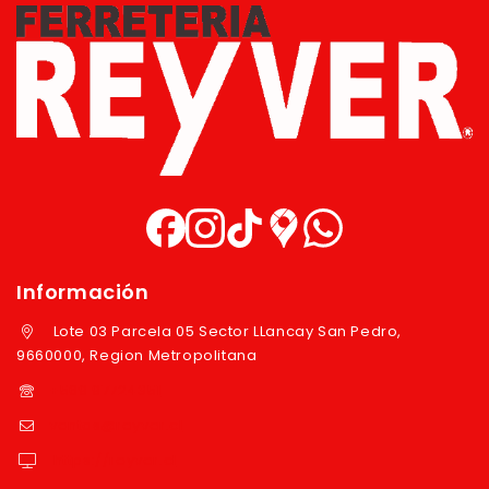
Información
Lote 03 Parcela 05 Sector LLancay San Pedro,
9660000, Region Metropolitana
+569 97724351
ventas@reyver.cl
https://reyver.cl