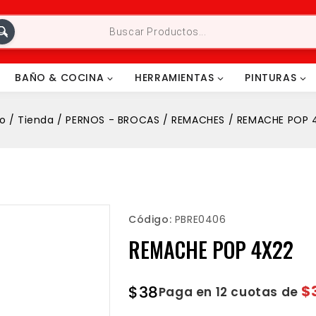
BAÑO & COCINA
HERRAMIENTAS
PINTURAS
io
/
Tienda
/
PERNOS - BROCAS
/
REMACHES
/
REMACHE POP 
Código:
PBRE0406
REMACHE POP 4X22
$
38
$
Paga en 12 cuotas de