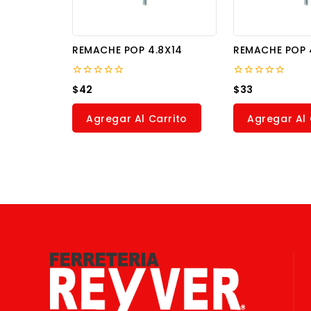
REMACHE POP 4.8X14
REMACHE POP 
0
0
$
42
$
33
out
out
of
of
5
5
Agregar Al Carrito
Agregar Al 