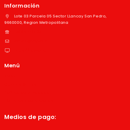
Información
Lote 03 Parcela 05 Sector LLancay San Pedro,
9660000, Region Metropolitana
+569 97724351
ventas@reyver.cl
https://reyver.cl
Menú
Inicio
Quienes Somos
Política de privacidad
Términos y condiciones
Medios de pago: