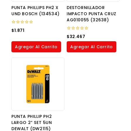
PUNTA PHILLIPS PH2 X
DESTORNILLADOR
UND BOSCH (134534)
IMPACTO PUNTA CRUZ
AG010055 (32638)
0
$
1.871
out
0
$
32.467
of
out
5
of
Agregar Al Carrito
Agregar Al Carrito
5
PUNTA PHILLIP PH2
LARGO 2” SET 5UN
DEWALT (DW2115)