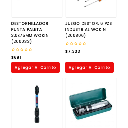
DESTORNILLADOR
JUEGO DESTOR. 6 PZS
PUNTA PALETA
INDUSTRIAL WOKIN
3.0x75MM WOKIN
(200806)
(200033)
0
$
7.333
out
0
$
691
of
out
5
of
Agregar Al Carrito
Agregar Al Carrito
5