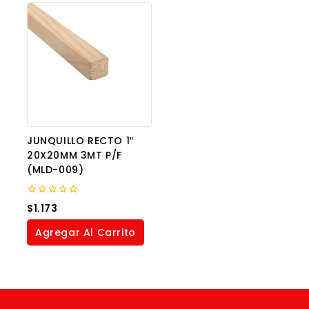
JUNQUILLO RECTO 1″
20X20MM 3MT P/F
(MLD-009)
0
$
1.173
out
of
Agregar Al Carrito
5