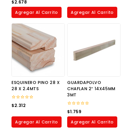
0
$
2.678
of
out
5
of
Agregar Al Carrito
Agregar Al Carrito
5
ESQUINERO PINO 28 X
GUARDAPOLVO
28 X 2.4MTS
CHAFLAN 2″ 14X45MM
3MT
0
$
2.312
out
0
$
1.759
of
out
5
of
Agregar Al Carrito
Agregar Al Carrito
5