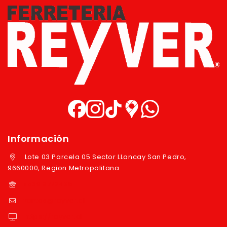
Información
Lote 03 Parcela 05 Sector LLancay San Pedro,
9660000, Region Metropolitana
+569 97724351
ventas@reyver.cl
https://reyver.cl