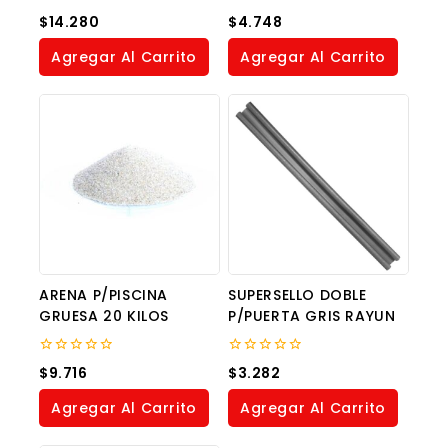
0
0
$
14.280
$
4.748
out
out
of
of
Agregar Al Carrito
Agregar Al Carrito
5
5
ARENA P/PISCINA
SUPERSELLO DOBLE
GRUESA 20 KILOS
P/PUERTA GRIS RAYUN
0
0
$
9.716
$
3.282
out
out
of
of
Agregar Al Carrito
Agregar Al Carrito
5
5