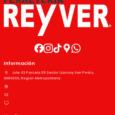
Información
Lote 03 Parcela 05 Sector LLancay San Pedro,
9660000, Region Metropolitana
+569 97724351
ventas@reyver.cl
https://reyver.cl