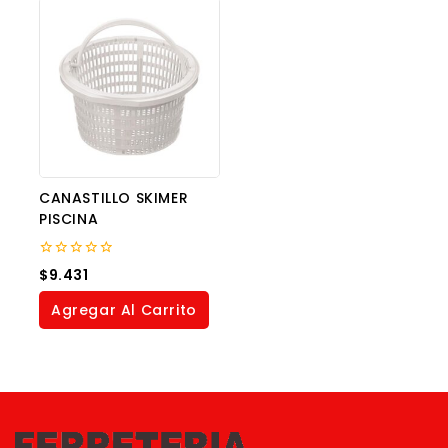
CANASTILLO SKIMER
PISCINA
0
$
9.431
out
of
Agregar Al Carrito
5