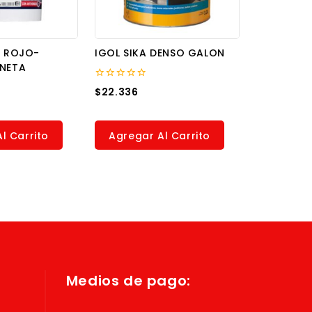
1 ROJO-
IGOL SIKA DENSO GALON
INETA
0
$
22.336
out
of
5
l Carrito
Agregar Al Carrito
Medios de pago: