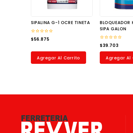
SIPALINA G-1 OCRE TINETA
BLOQUEADOR 
SIPA GALON
0
$
56.875
out
0
$
39.703
of
out
5
of
5
Agregar Al Carrito
Agregar Al 