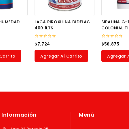
HUMEDAD
LACA PIROXILINA DIDELAC
SIPALINA G-
400 1LTS
COLONIAL T
0
0
$
7.724
$
56.875
out
out
of
of
5
5
Carrito
Agregar Al Carrito
Agregar A
Información
Menú
Lote 03 Parcela 05