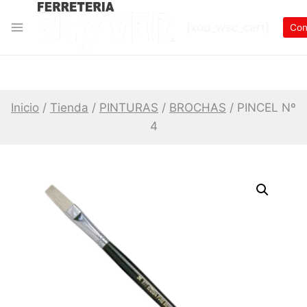
Skip
[xoo_wsc_cart]
to
Con
content
Inicio
/
Tienda
/
PINTURAS
/
BROCHAS
/
PINCEL Nº
4