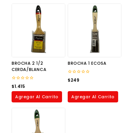
BROCHA 2 1/2
BROCHA 1 ECOSA
CERDA/BLANCA
0
$
249
out
0
$
1.415
of
out
5
of
Agregar Al Carrito
Agregar Al Carrito
5