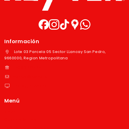
Información
Lote 03 Parcela 05 Sector LLancay San Pedro,
9660000, Region Metropolitana
+569 97724351
ventas@reyver.cl
https://reyver.cl
Menú
Inicio
Quienes Somos
Política de privacidad