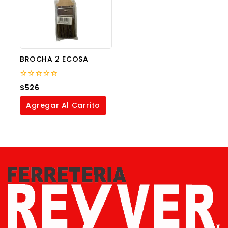
BROCHA 2 ECOSA
0
$
526
out
of
Agregar Al Carrito
5