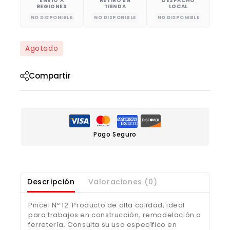
ENVÍO A
RETIRO EN
DESPACHO
REGIONES
TIENDA
LOCAL
NO DISPONIBLE
NO DISPONIBLE
NO DISPONIBLE
Agotado
Compartir
Pago Seguro
Descripción
Valoraciones (0)
Pincel Nº 12. Producto de alta calidad, ideal
para trabajos en construcción, remodelación o
ferretería. Consulta su uso específico en