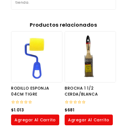
tienda.
Productos relacionados
RODILLO ESPONJA
BROCHA 1 1/2
04CM TIGRE
CERDA/BLANCA
0
0
$
1.013
$
681
out
out
of
of
Agregar Al Carrito
Agregar Al Carrito
5
5