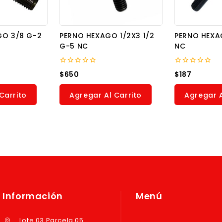
GO 3/8 G-2
PERNO HEXAGO 1/2X3 1/2
PERNO HEXA
G-5 NC
NC
0
0
$
650
$
187
out
out
of
of
5
5
Carrito
Agregar Al Carrito
Agregar A
Información
Menú
Lote 03 Parcela 05
Inicio