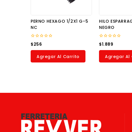
PERNO HEXAGO 1/2X1 G-5
HILO ESPARRA
NC
NEGRO
0
0
$
256
$
1.889
out
out
of
of
5
5
Agregar Al Carrito
Agregar Al 