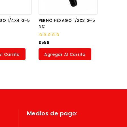
GO 1/4X4 G-5
PERNO HEXAGO 1/2X3 G-5
NC
0
$
589
out
of
5
l Carrito
Agregar Al Carrito
Medios de pago: