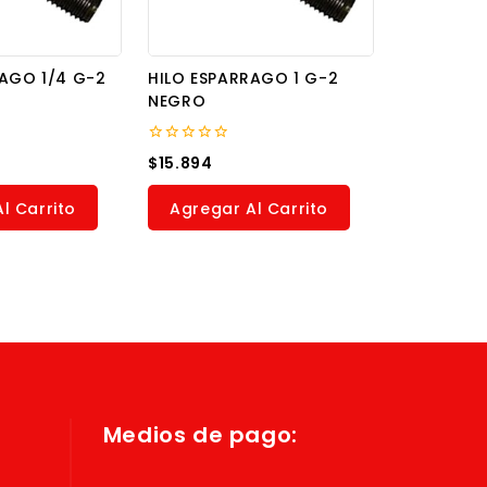
RAGO 1/4 G-2
HILO ESPARRAGO 1 G-2
NEGRO
0
$
15.894
out
of
5
l Carrito
Agregar Al Carrito
Medios de pago: