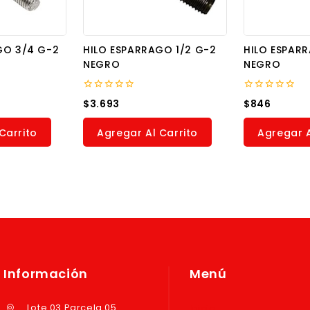
GO 3/4 G-2
HILO ESPARRAGO 1/2 G-2
HILO ESPAR
NEGRO
NEGRO
0
0
$
3.693
$
846
out
out
of
of
5
5
Carrito
Agregar Al Carrito
Agregar A
Información
Menú
Lote 03 Parcela 05
Inicio