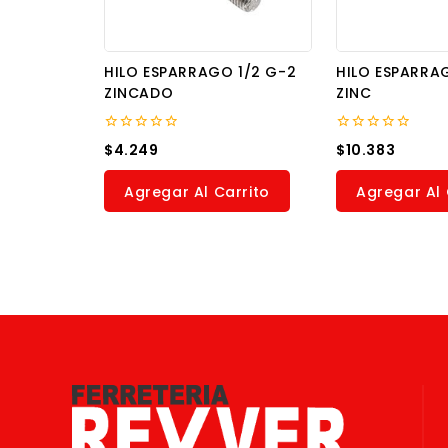
HILO ESPARRAGO 1/2 G-2
HILO ESPARRA
ZINCADO
ZINC
0
0
$
4.249
$
10.383
out
out
of
of
5
5
Agregar Al Carrito
Agregar Al 