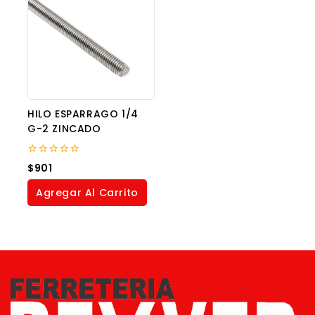
HILO ESPARRAGO 1/4
G-2 ZINCADO
0
$
901
out
of
Agregar Al Carrito
5