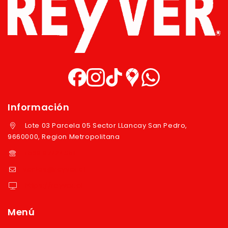
Información
Lote 03 Parcela 05 Sector LLancay San Pedro,
9660000, Region Metropolitana
+569 97724351
ventas@reyver.cl
https://reyver.cl
Menú