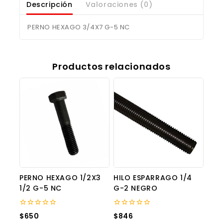
Descripción
Valoraciones (0)
PERNO HEXAGO 3/4X7 G-5 NC
Productos relacionados
PERNO HEXAGO 1/2X3
HILO ESPARRAGO 1/4
1/2 G-5 NC
G-2 NEGRO
0
0
$
650
$
846
out
out