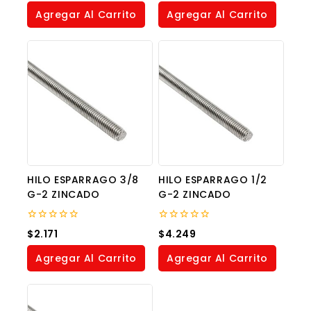
of
of
Agregar Al Carrito
Agregar Al Carrito
5
5
HILO ESPARRAGO 3/8
HILO ESPARRAGO 1/2
G-2 ZINCADO
G-2 ZINCADO
0
0
$
2.171
$
4.249
out
out
of
of
Agregar Al Carrito
Agregar Al Carrito
5
5