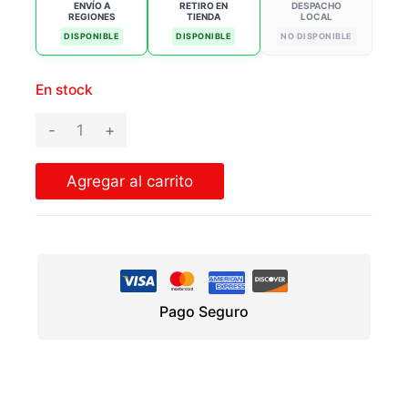
ENVÍO A
RETIRO EN
DESPACHO
REGIONES
TIENDA
LOCAL
DISPONIBLE
DISPONIBLE
NO DISPONIBLE
En stock
PERNO
HEXAGO
1X4
Agregar al carrito
G-
5
NC
cantidad
Pago Seguro