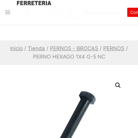
Skip
[xoo_wsc_cart]
to
Con
content
Inicio
/
Tienda
/
PERNOS - BROCAS
/
PERNOS
/
PERNO HEXAGO 1X4 G-5 NC