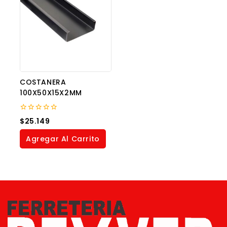
COSTANERA
100X50X15X2MM
0
$
25.149
out
of
Agregar Al Carrito
5