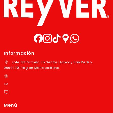
Información
Lote 03 Parcela 05 Sector LLancay San Pedro,
9660000, Region Metropolitana
+569 97724351
ventas@reyver.cl
https://reyver.cl
Menú