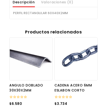
Descripción
Valoraciones (0)
PERFIL RECTANGULAR 60X40X2MM
Productos relacionados
ANGULO DOBLADO
CADENA ACERO 6MM
30X30X2MM
ESLABON CORTO
0
0
$
6.580
$
3.734
out
out