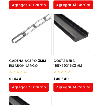
of
of
Agregar Al Carrito
Agregar Al Carrito
5
5
CADENA ACERO 3MM
COSTANERA
ESLABON LARGO
150X50X15X3MM
0
0
$
1.044
$
46.640
out
out
of
of
Agregar Al Carrito
Agregar Al Carrito
5
5