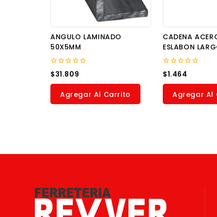
ANGULO LAMINADO
CADENA ACER
50X5MM
ESLABON LAR
0
0
$
31.809
$
1.464
out
out
of
of
5
5
Agregar Al Carrito
Agregar Al 