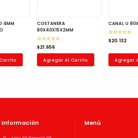
O 4MM
COSTANERA
CANAL U 80
GO
80X40X15X2MM
0
$
20.132
out
0
$
21.656
of
out
5
of
5
Carrito
Agregar Al Carrito
Agregar A
Información
Menú
Lote 03 Parcela 05