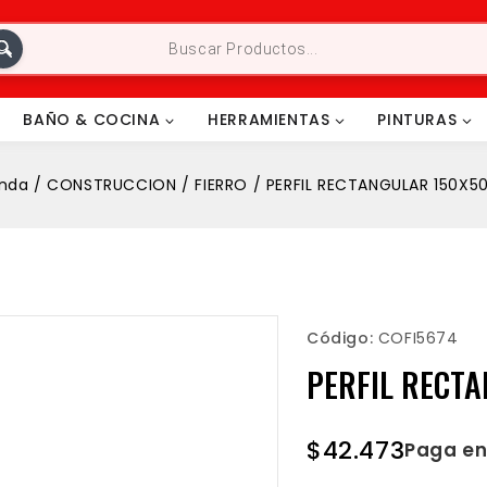
BAÑO & COCINA
HERRAMIENTAS
PINTURAS
enda
/
CONSTRUCCION
/
FIERRO
/
PERFIL RECTANGULAR 150X
Código:
COFI5674
PERFIL RECT
$
42.473
Paga en