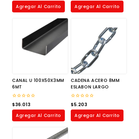
of
of
Agregar Al Carrito
Agregar Al Carrito
5
5
CANAL U 100X50X3MM
CADENA ACERO 8MM
6MT
ESLABON LARGO
0
0
$
36.013
$
5.203
out
out
of
of
Agregar Al Carrito
Agregar Al Carrito
5
5