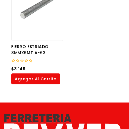
FIERRO ESTRIADO
8MMX6MT A-63
0
$
3.149
out
of
Agregar Al Carrito
5