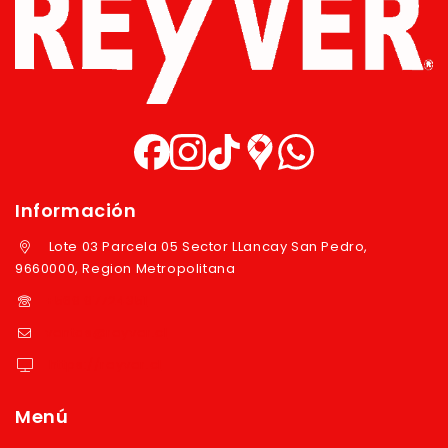
Información
Lote 03 Parcela 05 Sector LLancay San Pedro,
9660000, Region Metropolitana
+569 97724351
ventas@reyver.cl
https://reyver.cl
Menú