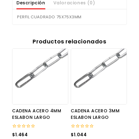
Descripción
Valoraciones (0)
PERFIL CUADRADO 75X75X3MM
Productos relacionados
CADENA ACERO 4MM
CADENA ACERO 3MM
ESLABON LARGO
ESLABON LARGO
0
0
$
1.464
$
1.044
out
out