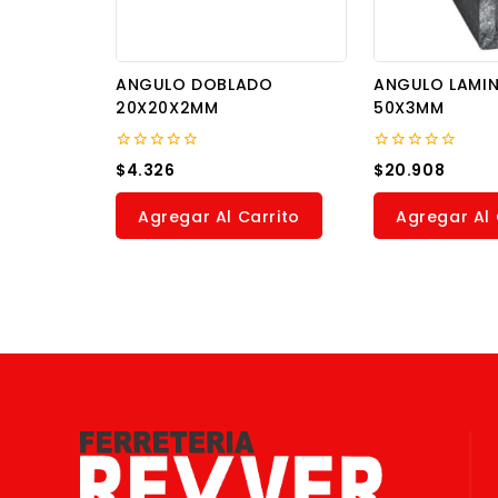
ANGULO DOBLADO
ANGULO LAMI
20X20X2MM
50X3MM
0
0
$
4.326
$
20.908
out
out
of
of
5
5
Agregar Al Carrito
Agregar Al 