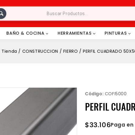
BAÑO & COCINA
HERRAMIENTAS
PINTURAS
/
Tienda
/
CONSTRUCCION
/
FIERRO
/
PERFIL CUADRADO 50X
Código:
COFI5000
PERFIL CUAD
$
33.106
Paga en