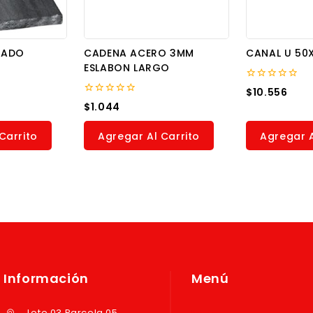
NADO
CADENA ACERO 3MM
CANAL U 50
ESLABON LARGO
0
$
10.556
out
0
$
1.044
of
out
5
of
5
Carrito
Agregar Al Carrito
Agregar A
Información
Menú
Lote 03 Parcela 05