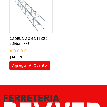
CADENA ACMA 15X20
4.50MT F-8
0
$
14.676
out
of
Agregar Al Carrito
5