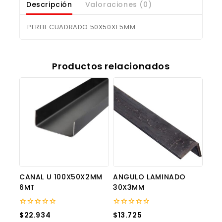
Descripción
Valoraciones (0)
PERFIL CUADRADO 50X50X1.5MM
Productos relacionados
CANAL U 100X50X2MM
ANGULO LAMINADO
6MT
30X3MM
0
0
$
22.934
$
13.725
out
out