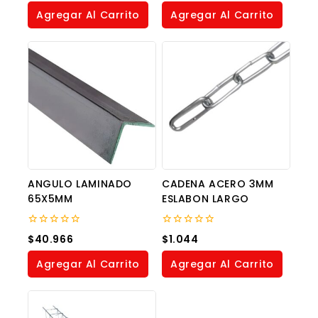
of
of
Agregar Al Carrito
Agregar Al Carrito
5
5
ANGULO LAMINADO
CADENA ACERO 3MM
65X5MM
ESLABON LARGO
0
0
$
40.966
$
1.044
out
out
of
of
Agregar Al Carrito
Agregar Al Carrito
5
5