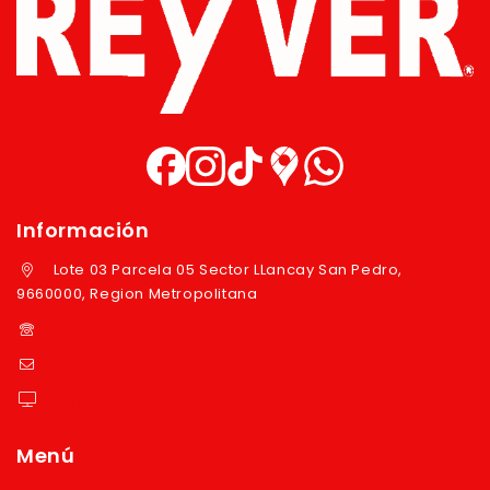
Información
Lote 03 Parcela 05 Sector LLancay San Pedro,
9660000, Region Metropolitana
+569 97724351
ventas@reyver.cl
https://reyver.cl
Menú