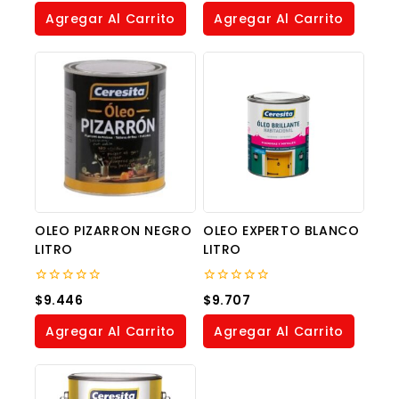
of
of
Agregar Al Carrito
Agregar Al Carrito
5
5
OLEO PIZARRON NEGRO
OLEO EXPERTO BLANCO
LITRO
LITRO
0
0
$
9.446
$
9.707
out
out
of
of
Agregar Al Carrito
Agregar Al Carrito
5
5