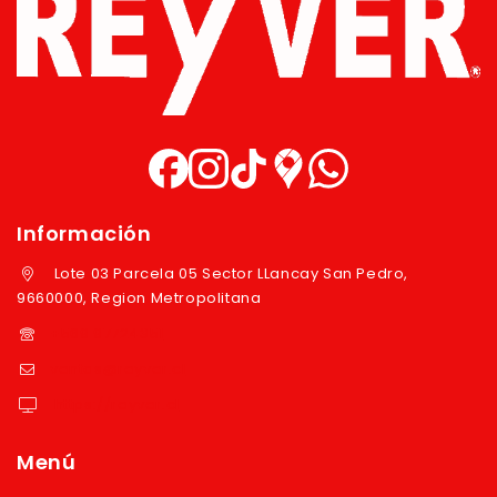
Información
Lote 03 Parcela 05 Sector LLancay San Pedro,
9660000, Region Metropolitana
+569 97724351
ventas@reyver.cl
https://reyver.cl
Menú