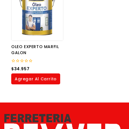
OLEO EXPERTO MARFIL
GALON
0
$
34.957
out
of
Agregar Al Carrito
5