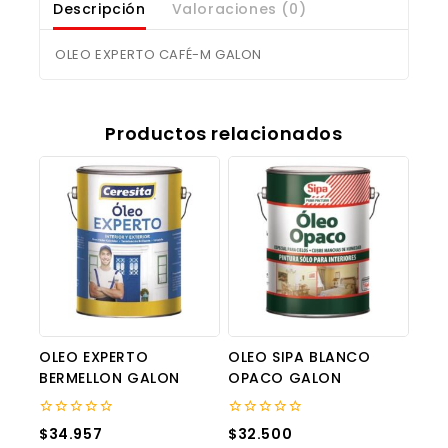
Descripción
Valoraciones (0)
OLEO EXPERTO CAFÉ-M GALON
Productos relacionados
OLEO EXPERTO
OLEO SIPA BLANCO
BERMELLON GALON
OPACO GALON
0
0
$
34.957
$
32.500
out
out