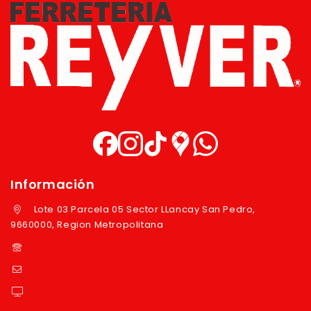
Información
Lote 03 Parcela 05 Sector LLancay San Pedro,
9660000, Region Metropolitana
+569 97724351
ventas@reyver.cl
https://reyver.cl