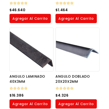
0
0
$
46.640
$
1.464
out
out
of
of
Agregar Al Carrito
Agregar Al Carrito
5
5
ANGULO LAMINADO
ANGULO DOBLADO
40X3MM
20X20X2MM
0
0
$
16.386
$
4.326
out
out
of
of
Agregar Al Carrito
Agregar Al Carrito
5
5