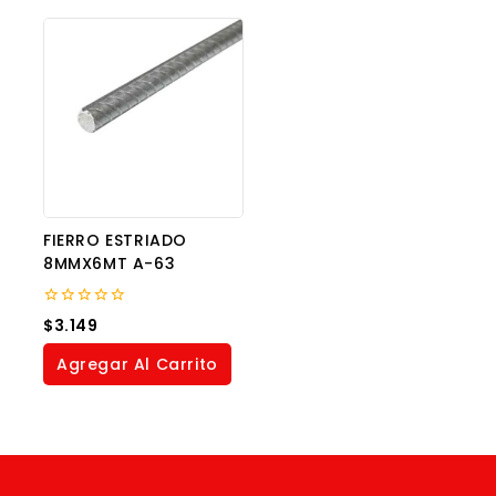
FIERRO ESTRIADO
8MMX6MT A-63
0
$
3.149
out
of
Agregar Al Carrito
5