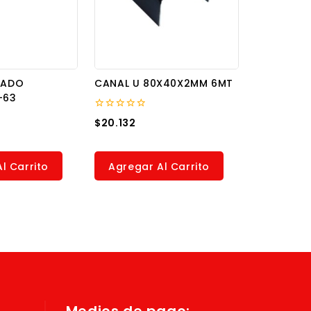
IADO
CANAL U 80X40X2MM 6MT
-63
0
$
20.132
out
of
5
l Carrito
Agregar Al Carrito