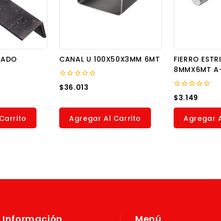
NADO
CANAL U 100X50X3MM 6MT
FIERRO ESTR
8MMX6MT A
0
$
36.013
out
0
$
3.149
of
out
5
of
5
Carrito
Agregar Al Carrito
Agregar A
Información
Menú