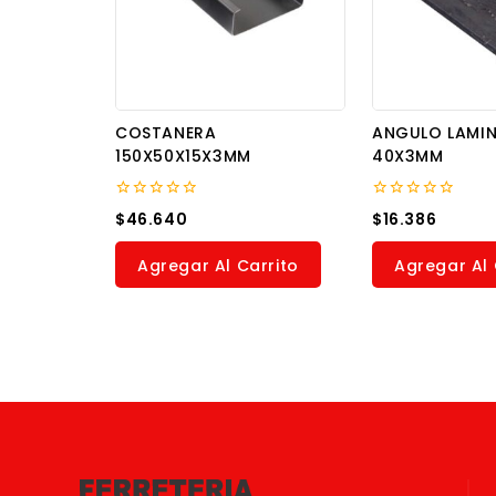
COSTANERA
ANGULO LAMI
150X50X15X3MM
40X3MM
0
0
$
46.640
$
16.386
out
out
of
of
5
5
Agregar Al Carrito
Agregar Al 