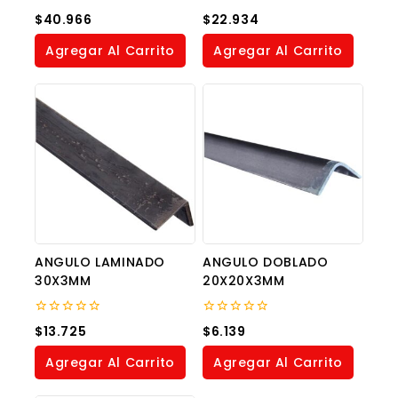
0
0
$
40.966
$
22.934
out
out
of
of
Agregar Al Carrito
Agregar Al Carrito
5
5
ANGULO LAMINADO
ANGULO DOBLADO
30X3MM
20X20X3MM
0
0
$
13.725
$
6.139
out
out
of
of
Agregar Al Carrito
Agregar Al Carrito
5
5