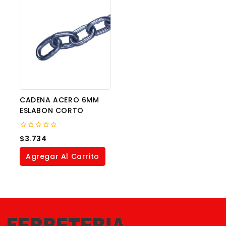
CADENA ACERO 6MM
ESLABON CORTO
0
$
3.734
out
of
Agregar Al Carrito
5