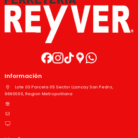
Información
Lote 03 Parcela 05 Sector LLancay San Pedro,
9660000, Region Metropolitana
+569 97724351
ventas@reyver.cl
https://reyver.cl