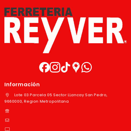
Información
Lote 03 Parcela 05 Sector LLancay San Pedro,
9660000, Region Metropolitana
+569 97724351
ventas@reyver.cl
https://reyver.cl