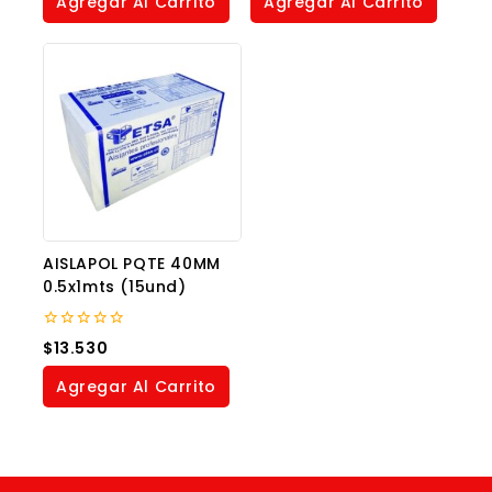
Agregar Al Carrito
Agregar Al Carrito
5
AISLAPOL PQTE 40MM
0.5x1mts (15und)
0
$
13.530
out
of
Agregar Al Carrito
5