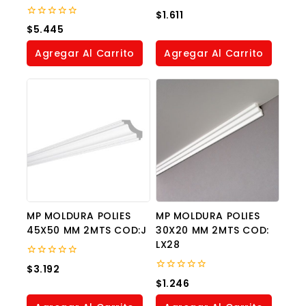
0
$
1.611
out
0
$
5.445
of
out
5
of
Agregar Al Carrito
Agregar Al Carrito
5
MP MOLDURA POLIES
MP MOLDURA POLIES
45X50 MM 2MTS COD:J
30X20 MM 2MTS COD:
LX28
0
$
3.192
out
0
$
1.246
of
out
5
of