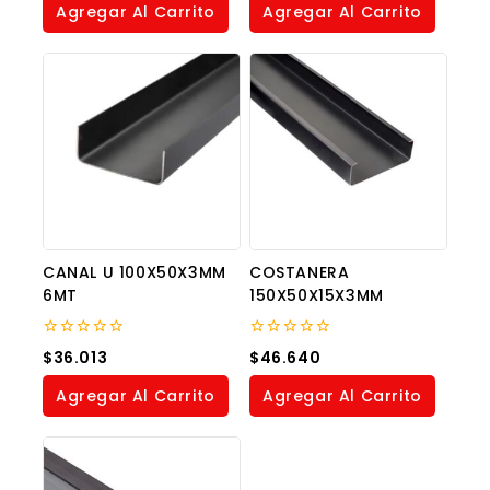
Agregar Al Carrito
Agregar Al Carrito
5
5
CANAL U 100X50X3MM
COSTANERA
6MT
150X50X15X3MM
0
0
$
36.013
$
46.640
out
out
of
of
Agregar Al Carrito
Agregar Al Carrito
5
5