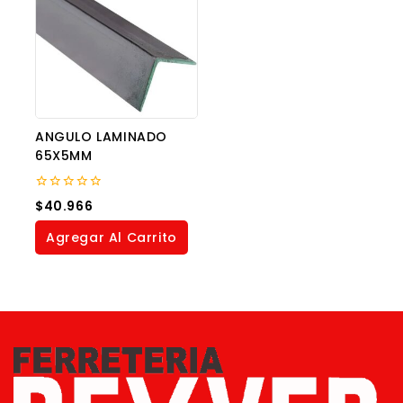
ANGULO LAMINADO
65X5MM
0
$
40.966
out
of
Agregar Al Carrito
5