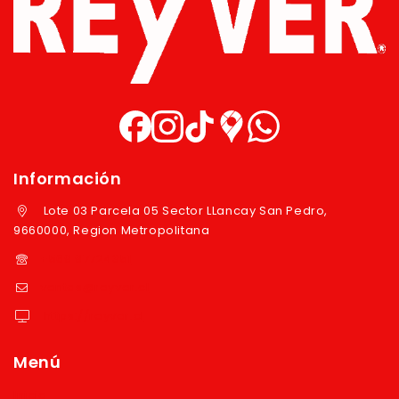
Información
Lote 03 Parcela 05 Sector LLancay San Pedro,
9660000, Region Metropolitana
+569 97724351
ventas@reyver.cl
https://reyver.cl
Menú
Inicio