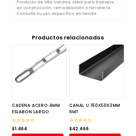
Producto de alta calidad, ideal para trabajos
en construcción, remodelación o ferretería.
Consulta su uso específico en tienda.
Productos relacionados
CADENA ACERO 4MM
CANAL U 150X50X3MM
ESLABON LARGO
6MT
0
0
$
1.464
$
42.466
out
out
of
of