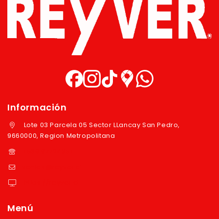
Información
Lote 03 Parcela 05 Sector LLancay San Pedro,
9660000, Region Metropolitana
+569 97724351
ventas@reyver.cl
https://reyver.cl
Menú