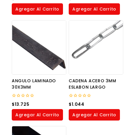
out
out
of
of
Agregar Al Carrito
Agregar Al Carrito
5
5
ANGULO LAMINADO
CADENA ACERO 3MM
30X3MM
ESLABON LARGO
0
0
$
13.725
$
1.044
out
out
of
of
Agregar Al Carrito
Agregar Al Carrito
5
5