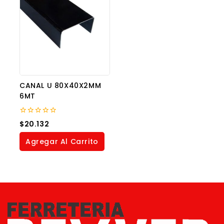
CANAL U 80X40X2MM
6MT
0
$
20.132
out
of
Agregar Al Carrito
5