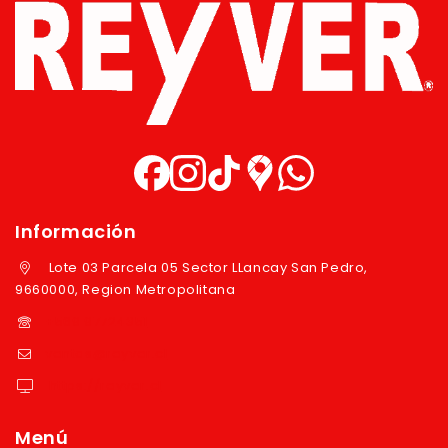
Información
Lote 03 Parcela 05 Sector LLancay San Pedro,
9660000, Region Metropolitana
+569 97724351
ventas@reyver.cl
https://reyver.cl
Menú