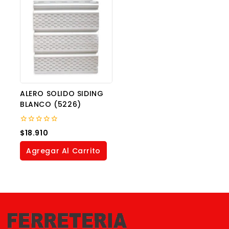
ALERO SOLIDO SIDING
BLANCO (5226)
0
$
18.910
out
of
Agregar Al Carrito
5