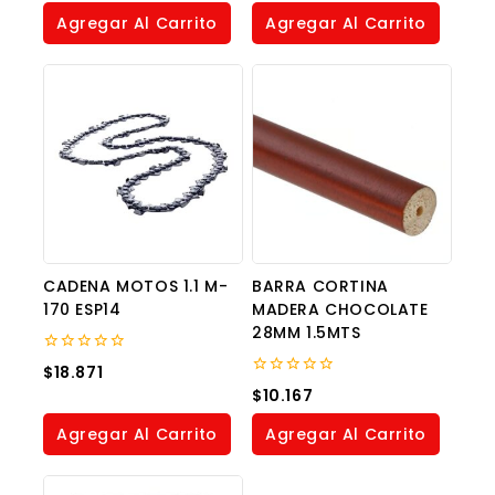
of
of
Agregar Al Carrito
Agregar Al Carrito
5
5
CADENA MOTOS 1.1 M-
BARRA CORTINA
170 ESP14
MADERA CHOCOLATE
28MM 1.5MTS
0
$
18.871
out
0
$
10.167
of
out
5
of
Agregar Al Carrito
Agregar Al Carrito
5