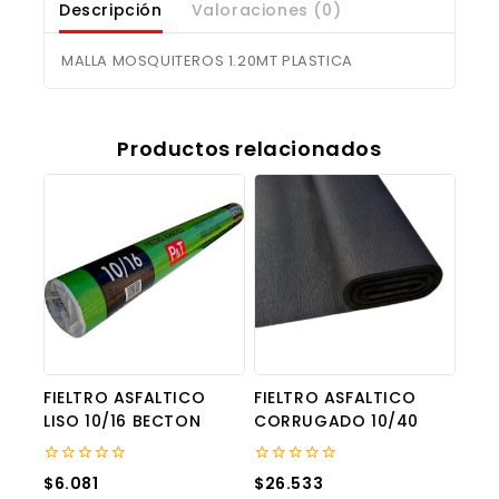
Descripción
Valoraciones (0)
MALLA MOSQUITEROS 1.20MT PLASTICA
Productos relacionados
FIELTRO ASFALTICO
FIELTRO ASFALTICO
LISO 10/16 BECTON
CORRUGADO 10/40
0
0
$
6.081
$
26.533
out
out