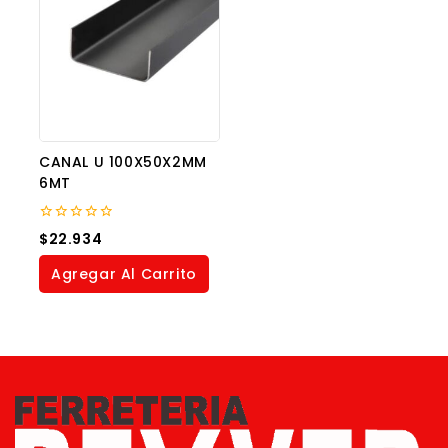
CANAL U 100X50X2MM
6MT
0
$
22.934
out
of
Agregar Al Carrito
5