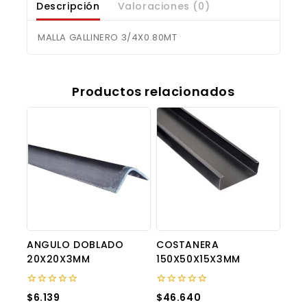
Descripción
Valoraciones (0)
MALLA GALLINERO 3/4X0.80MT
Productos relacionados
ANGULO DOBLADO
COSTANERA
20X20X3MM
150X50X15X3MM
0
0
$
6.139
$
46.640
out
out