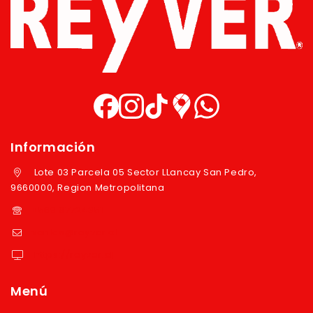
Información
Lote 03 Parcela 05 Sector LLancay San Pedro,
9660000, Region Metropolitana
+569 97724351
ventas@reyver.cl
https://reyver.cl
Menú