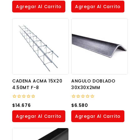
of
of
Agregar Al Carrito
Agregar Al Carrito
5
5
CADENA ACMA 15X20
ANGULO DOBLADO
4.50MT F-8
30X30X2MM
0
0
$
14.676
$
6.580
out
out
of
of
Agregar Al Carrito
Agregar Al Carrito
5
5